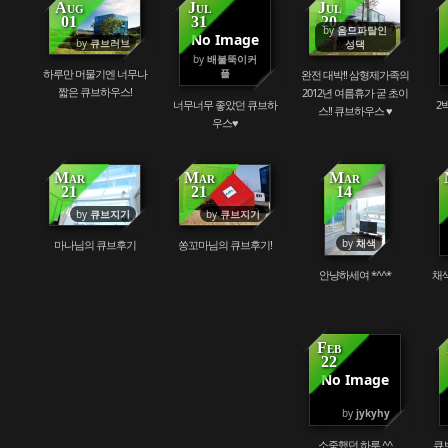
Aug
Jul
Jul
01
31
20
by
옴므파탈인
No Image
by
큐브러브
168115
88978
98117
성댁
by
배불뚝이커
플
하루만 머물기엔 너무나
완전 대박!! 삼형제가족의
짧은 큐브하우스!
2012년 여름휴가 굳 초이
너무너무 좋았던 큐브하
2
스!! 큐브하우스 ♥
우스♥
Mar
Mar
Mar
21
21
14
80901
212105
79725
by
큐브지기
by
큐브지기
by
채색
마나님의 큐브후기
쏭꼬마님의 큐브후기!
안냥하세여 *^^*
채
Feb
22
No Image
100604
by
jykyhy
소중했던 하루 ^^
큐