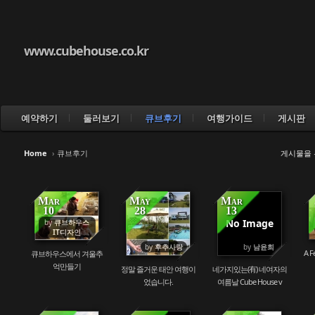
www.cubehouse.co.kr
예약하기
둘러보기
큐브후기
여행가이드
게시판
Home
›
큐브후기
게시물을 
Mar
May
Mar
10
28
13
No Image
by
큐브하우스
51954
78418
152569
IT디자인
by
후추사랑
by
남윤희
A 
큐브하우스에서 겨울추
억만들기
정말 즐거운 태안 여행이
네가지있는(有) 네여자의
었습니다.
여름날 Cube House v