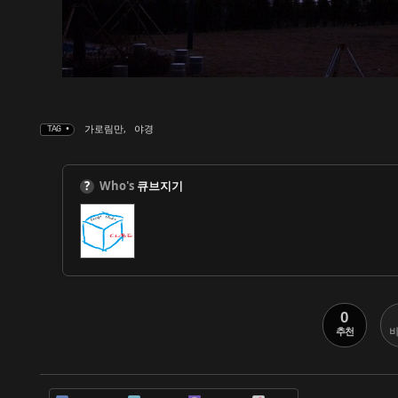
가로림만
,
야경
TAG •
?
Who's
큐브지기
0
추천
비