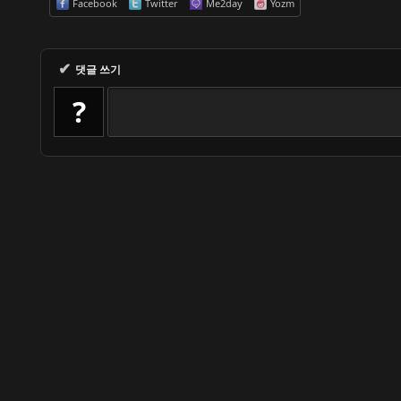
Facebook
Twitter
Me2day
Yozm
✔
댓글 쓰기
?