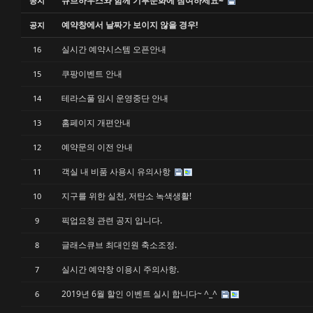
큐브하우스와 함께 기부문화에 참여하세요~
공지
예약창에서 날짜가 보이지 않을 경우!
공지
실시간 예약시스템 오픈안내
16
쿠팡이벤트 안내
15
테라스풀 임시 운영중단 안내
14
홈페이지 개편안내
13
예약문의 이전 안내
12
객실 내 비품 사용시 유의사항
11
지구를 위한 실천, 저탄소 녹색생활!
10
픽업요청 관련 공지 입니다.
9
글래스큐브 최대인원 축소조정.
8
실시간 예약창 이용시 주의사항.
7
2019년 6월 할인 이벤트 실시 합니다~ ^_^
6