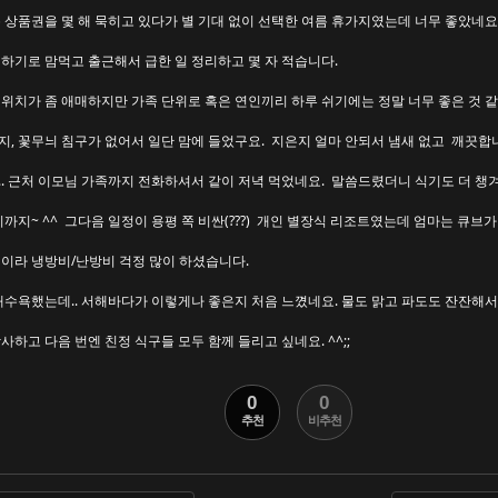
 상품권을 몇 해 묵히고 있다가 별 기대 없이 선택한 여름 휴가지였는데 너무 좋았네요
하기로 맘먹고 출근해서 급한 일 정리하고 몇 자 적습니다.
위치가 좀 애매하지만 가족 단위로 혹은 연인끼리 하루 쉬기에는 정말 너무 좋은 것 같
, 꽃무늬 침구가 없어서 일단 맘에 들었구요. 지은지 얼마 안되서 냄새 없고 깨끗합
. 근처 이모님 가족까지 전화하셔서 같이 저녁 먹었네요. 말씀드렸더니 식기도 더 챙
비까지~ ^^ 그다음 일정이 용평 쪽 비싼(???) 개인 별장식 리조트였는데 엄마는 큐브가 
집이라 냉방비/난방비 걱정 많이 하셨습니다.
해수욕했는데.. 서해바다가 이렇게나 좋은지 처음 느꼈네요. 물도 맑고 파도도 잔잔해
사하고 다음 번엔 친정 식구들 모두 함께 들리고 싶네요. ^^;;
0
0
추천
비추천