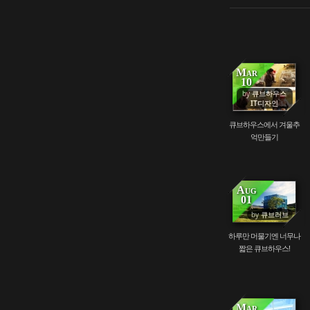
Mar
10
by
큐브하우스
51975
IT디자인
큐브하우스에서 겨울추
억만들기
Aug
01
by
큐브러브
168140
하루만 머물기엔 너무나
짧은 큐브하우스!
Mar