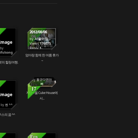
2012/08/06
Aug
06
by
서울아짐
Image
66550
Views
176075
by
서울아짐
Reply
1
by
ifulsong
엄마랑 함께 한 여름 휴가
~
셋의 힐링여행.
by
동규다연아
빠
Jun
17
지난 1월 Cube House에
Image
64630
109750
서...
by
썬 ^^
스의 꿈 ^^
Feb