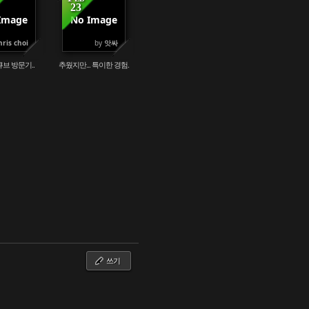
23
Image
No Image
82507
104290
hris choi
by
앗싸
브 방문기..
추웠지만... 특이한 경험.
쓰기