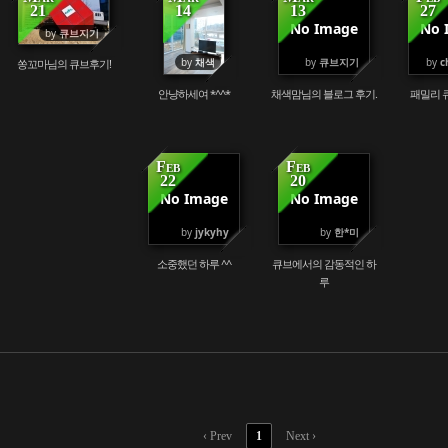
21
14
13
27
No Image
No 
80918
79744
138275
by
큐브지기
by
채색
by
큐브지기
by
c
쏭꼬마님의 큐브후기!
안냥하세여 *^^*
채색맘님의 블로그 후기.
패밀리 큐
Feb
Feb
22
20
No Image
No Image
100620
102608
by
jykyhy
by
한*미
소중했던 하루 ^^
큐브에서의 감동적인 하
루
‹ Prev
1
Next ›