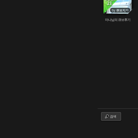
21
212127
by
큐브지기
마나님의 큐브후기
검색