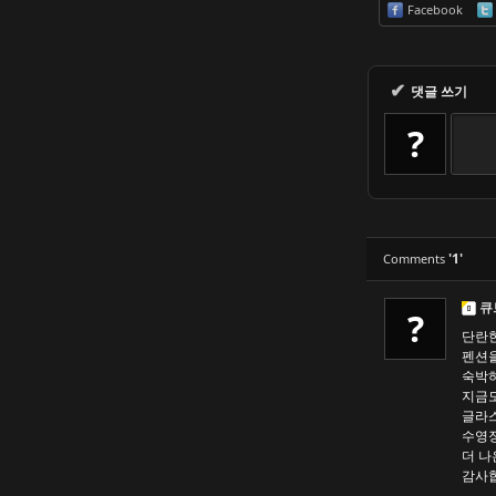
Facebook
✔
댓글 쓰기
?
'1'
Comments
큐
?
단란한
펜션을
숙박하
지금도
글라스
수영장
더 나
감사합