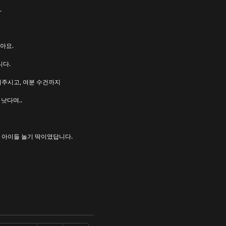
.
아요.
니다.
겨주시고, 여분 수건까지
낫다며..
서 아이들 놀기 딱이였답니다.