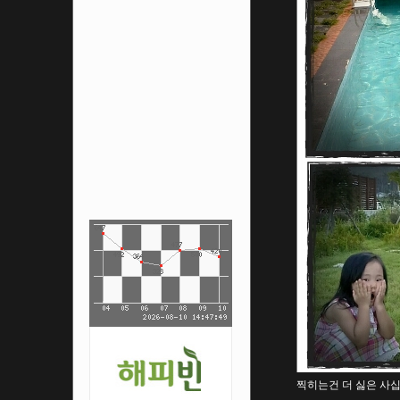
찍히는건 더 싫은 사