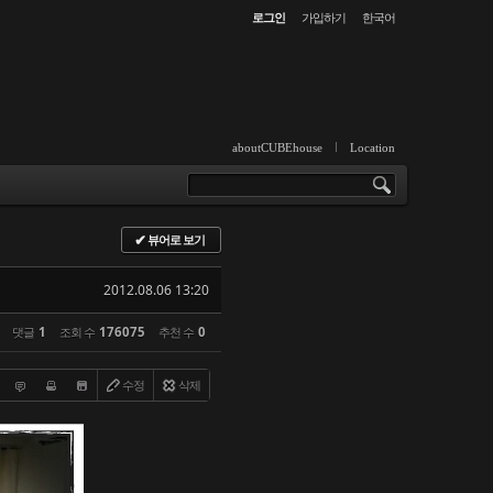
로그인
가입하기
한국어
aboutCUBEhouse
Location
뷰어로 보기
✔
2012.08.06 13:20
댓글
1
조회 수
176075
추천 수
0
수정
삭제