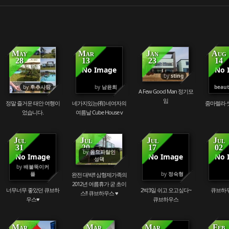
May
Mar
Jan
Aug
28
13
23
14
No Image
No 
78444
152594
137790
by
sting
by
후추사랑
by
남윤희
beaut
A Few Good Man 정기모
임
정말 즐거운 태안 여행이
네가지있는(有) 네여자의
줌마렐라 
었습니다.
여름날 Cube House v
Jul
Jul
Jul
Jul
31
20
17
02
by
옴므파탈인
No Image
No Image
No 
89008
98147
77171
성댁
by
배불뚝이커
플
by
정숙형
완전 대박!! 삼형제가족의
2012년 여름휴가 굳 초이
너무너무 좋았던 큐브하
2박3일 쉬고 오고싶다~
큐브하우
스!! 큐브하우스 ♥
우스♥
큐브하우스
Mar
Mar
Mar
Feb