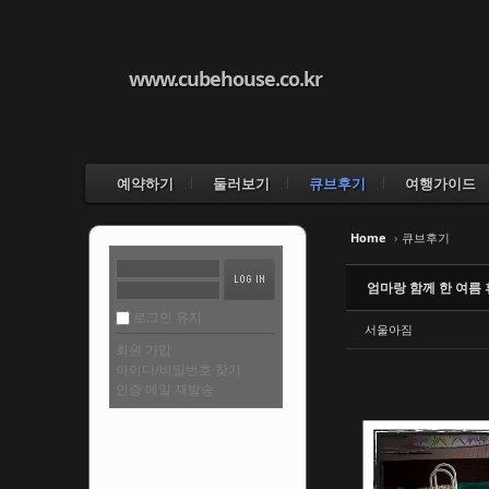
www.cubehouse.co.kr
예약하기
둘러보기
큐브후기
여행가이드
Home
›
큐브후기
엄마랑 함께 한 여름 
로그인 유지
서울아짐
회원 가입
아이디/비밀번호 찾기
인증 메일 재발송